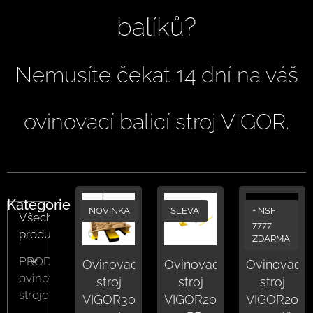
balíků?
Nemusíte čekat 14 dní na váš
ovinovací balicí stroj VIGOR.
Kategorie
NOVINKA
SLEVA
+ NSF
Všechny
7777
produkty
ZDARMA
PRODUKTY
Ovinovací
Ovinovací
Ovinovací
ovinovací
stroj
stroj
stroj
stroje
VIGOR30
VIGOR20
VIGOR20