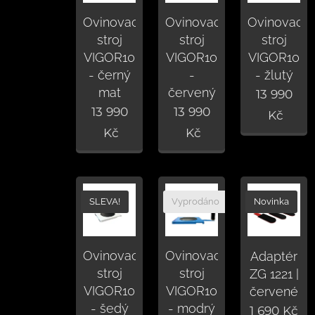
Ovinovací
Ovinovací
Ovinovací
stroj
stroj
stroj
VIGOR10
VIGOR10
VIGOR10
- černý
-
- žlutý
mat
červený
13 990
13 990
13 990
Kč
Kč
Kč
SLEVA!
Vyprodáno
Novinka
Ovinovací
Ovinovací
Adaptér
stroj
stroj
ZG 1221 |
VIGOR10
VIGOR10
červené
- šedý
- modrý
1 690
Kč