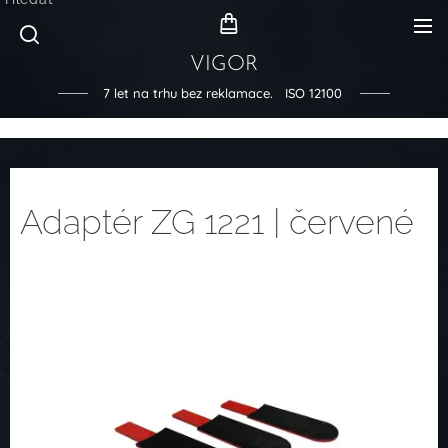
VIGOR
7 let na trhu bez reklamace. ISO 12100
Adaptér ZG 1221 | červené