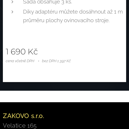
Sada obsahuje 3 ks.
Díky adaptéru můžete dosáhnout až 1 m
průměru plochy ovinovacího stroje.
1 690
Kč
cena včetně DPH
bez DPH 1 397 Kč
ZAKOVO s.r.o.
Velatice 165