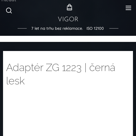
VIGOR
7 let na trhu bez reklamace. ISO 12100
Adaptér ZG 1223 | černá
lesk