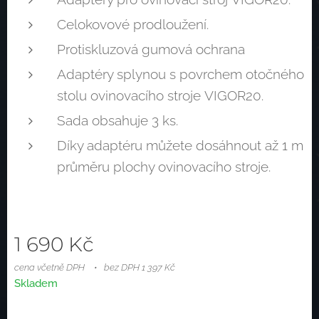
Celokovové prodloužení.
Protiskluzová gumová ochrana
Adaptéry splynou s povrchem otočného
stolu ovinovacího stroje VIGOR20.
Sada obsahuje 3 ks.
Díky adaptéru můžete dosáhnout až 1 m
průměru plochy ovinovacího stroje.
1 690
Kč
cena včetně DPH
bez DPH 1 397 Kč
Skladem